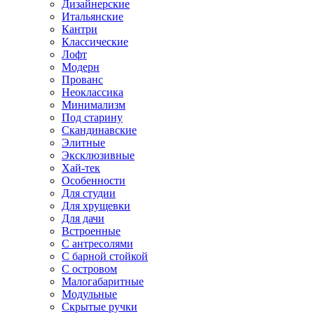
Дизайнерские
Итальянские
Кантри
Классические
Лофт
Модерн
Прованс
Неоклассика
Минимализм
Под старину
Скандинавские
Элитные
Эксклюзивные
Хай-тек
Особенности
Для студии
Для хрущевки
Для дачи
Встроенные
С антресолями
С барной стойкой
С островом
Малогабаритные
Модульные
Скрытые ручки