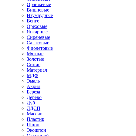
Оранжевые
Вишневые
Изумрудные
Венге
Ореховые
Янтарные
Сиреневые
Салатовые
Фиолетовые
Мятные
Золотые
Синие
Материал
МДФ
Эмаль
Акрил
Береза
Дерево
Дуб
ЛДСП
Массив
Пластик
Шпон
Экошпон
С патиной