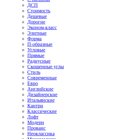
ДСП
Стоимость
Дешевые
Дорогие
Эконом-класс
Элитные
Форма
П-образные
Угловые
Прямые
Радиусные
Скошенные углы
Стиль
Современные
Евро
Английские
Дизайнерские
Итальянские
Кантри
Классические
Лофт
Модерн
Прованс
Неоклассика