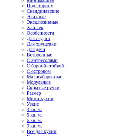
Минимализм
Под старину
Скандинавские
Элитные
Эксклюзивные
Хай-тек
Особенности
Для студии
Для хрущевки
Для дачи
Встроенные
С антресолями
С барной стойкой
С островом
Малогабаритные
Модульные
Скрытые ручки
Размер
Мини-кухни
Узкие
3 кв. м.
5 кв. м.
6 кв. м.
9 кв. м.
Все для кухни