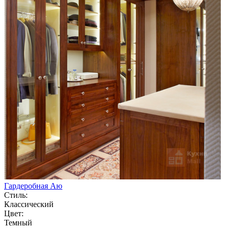
Гардеробная Аю
Стиль:
Классический
Цвет:
Темный