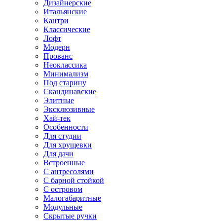
Дизайнерские
Итальянские
Кантри
Классические
Лофт
Модерн
Прованс
Неоклассика
Минимализм
Под старину
Скандинавские
Элитные
Эксклюзивные
Хай-тек
Особенности
Для студии
Для хрущевки
Для дачи
Встроенные
С антресолями
С барной стойкой
С островом
Малогабаритные
Модульные
Скрытые ручки