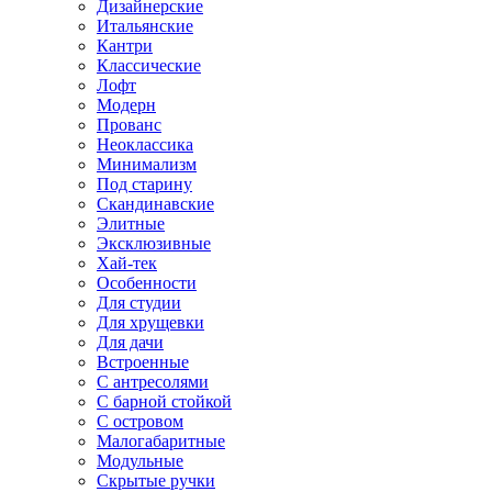
Дизайнерские
Итальянские
Кантри
Классические
Лофт
Модерн
Прованс
Неоклассика
Минимализм
Под старину
Скандинавские
Элитные
Эксклюзивные
Хай-тек
Особенности
Для студии
Для хрущевки
Для дачи
Встроенные
С антресолями
С барной стойкой
С островом
Малогабаритные
Модульные
Скрытые ручки