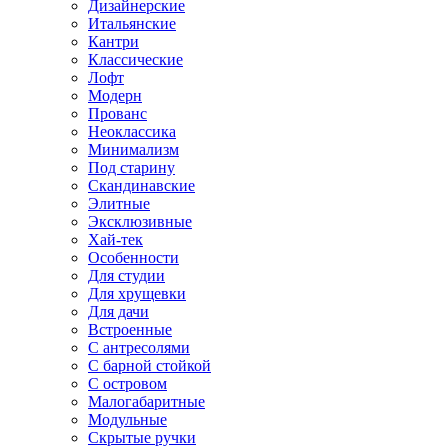
Дизайнерские
Итальянские
Кантри
Классические
Лофт
Модерн
Прованс
Неоклассика
Минимализм
Под старину
Скандинавские
Элитные
Эксклюзивные
Хай-тек
Особенности
Для студии
Для хрущевки
Для дачи
Встроенные
С антресолями
С барной стойкой
С островом
Малогабаритные
Модульные
Скрытые ручки