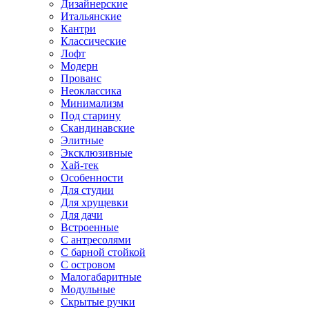
Дизайнерские
Итальянские
Кантри
Классические
Лофт
Модерн
Прованс
Неоклассика
Минимализм
Под старину
Скандинавские
Элитные
Эксклюзивные
Хай-тек
Особенности
Для студии
Для хрущевки
Для дачи
Встроенные
С антресолями
С барной стойкой
С островом
Малогабаритные
Модульные
Скрытые ручки