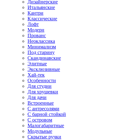
Дизайнерские
Итальянские
Кантри
Классические
Лофт
Модерн
Прованс
Неоклассика
Минимализм
Под старину
Скандинавские
Элитные
Эксклюзивные
Хай-тек
Особенности
Для студии
Для хрущевки
Для дачи
Встроенные
С антресолями
С барной стойкой
С островом
Малогабаритные
Модульные
Скрытые ручки