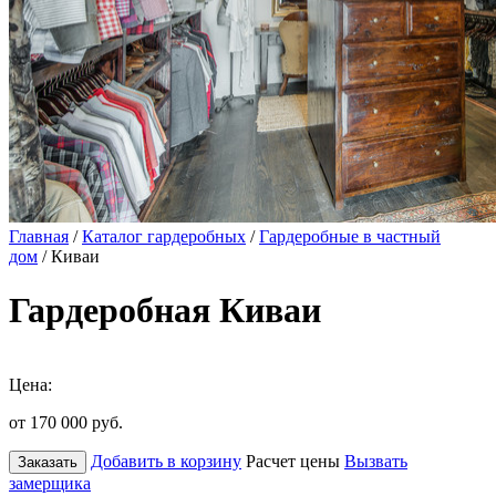
Главная
/
Каталог гардеробных
/
Гардеробные в частный
дом
/ Киваи
Гардеробная Киваи
Цена:
от 170 000
руб.
Добавить в корзину
Расчет цены
Вызвать
Заказать
замерщика