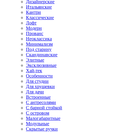
Дизайнерские
Итальянские
Кантри
Классические
Лофт
Модерн
Прованс
Неоклассика
Минимализм
Под старину
Скандинавские
Элитные
Эксклюзивные
Хай-тек
Особенности
Для студии
Для хрущевки
Для дачи
Встроенные
С антресолями
С барной стойкой
С островом
Малогабаритные
Модульные
Скрытые ручки