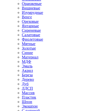
Оранжевые
Вишневые
Изумрудные
Венге
Ореховые
Янтарные
Сиреневые
Салатовые
Фиолетовые
Мятные
Золотые
Синие
Материал
МДФ
Эмаль
Акрил
Береза
Дерево
Дуб
ЛДСП
Массив
Пластик
Шпон
Экошпон
С патиной