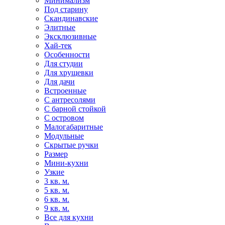
Минимализм
Под старину
Скандинавские
Элитные
Эксклюзивные
Хай-тек
Особенности
Для студии
Для хрущевки
Для дачи
Встроенные
С антресолями
С барной стойкой
С островом
Малогабаритные
Модульные
Скрытые ручки
Размер
Мини-кухни
Узкие
3 кв. м.
5 кв. м.
6 кв. м.
9 кв. м.
Все для кухни