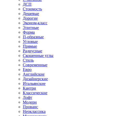
ДСП
Стоимость
Дешевые
Дорогие
Эконом-класс
Элитные
Форма
П-образные
Угловые
Прямые
Радиусные
Скошенные углы
Стиль
Современные
Евро
Английские
Дизайнерские
Итальянские
Кантри
Классические
Лофт
Модерн
Прованс
Неоклассика