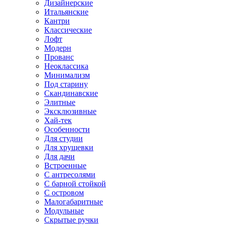
Дизайнерские
Итальянские
Кантри
Классические
Лофт
Модерн
Прованс
Неоклассика
Минимализм
Под старину
Скандинавские
Элитные
Эксклюзивные
Хай-тек
Особенности
Для студии
Для хрущевки
Для дачи
Встроенные
С антресолями
С барной стойкой
С островом
Малогабаритные
Модульные
Скрытые ручки