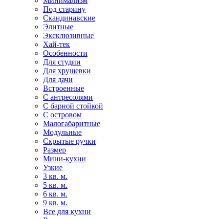
Минимализм
Под старину
Скандинавские
Элитные
Эксклюзивные
Хай-тек
Особенности
Для студии
Для хрущевки
Для дачи
Встроенные
С антресолями
С барной стойкой
С островом
Малогабаритные
Модульные
Скрытые ручки
Размер
Мини-кухни
Узкие
3 кв. м.
5 кв. м.
6 кв. м.
9 кв. м.
Все для кухни