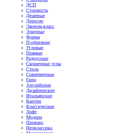
ДСП
Стоимость
Дешевые
Дорогие
Эконом-класс
Элитные
Форма
П-образные
Угловые
Прямые
Радиусные
Скошенные углы
Стиль
Современные
Евро
Английские
Дизайнерские
Итальянские
Кантри
Классические
Лофт
Модерн
Прованс
Неоклассика