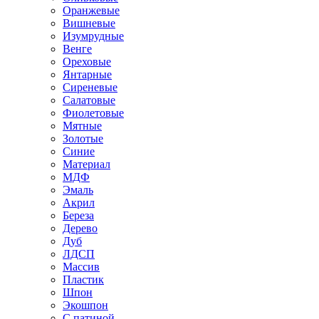
Оранжевые
Вишневые
Изумрудные
Венге
Ореховые
Янтарные
Сиреневые
Салатовые
Фиолетовые
Мятные
Золотые
Синие
Материал
МДФ
Эмаль
Акрил
Береза
Дерево
Дуб
ЛДСП
Массив
Пластик
Шпон
Экошпон
С патиной