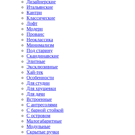
Дизайнерские
Итальянские
Кантри
Классические
Лофт
Модерн
Прованс
Неоклассика
Минимализм
Под старину
Скандинавские
Элитные
Эксклюзивные
Хай-тек
Особенности
Для студии
Для хрущевки
Для дачи
Встроенные
С антресолями
С барной стойкой
С островом
Малогабаритные
Модульные
Скрытые ручки