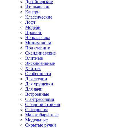
Дизайнерские
Итальянские
Кантри
Классические
Лофт
Модерн
Прованс
Неоклассика
Минимализм
Под старину
Скандинавские
Элитные
Эксклюзивные
Хай-тек
Особенности
Для студии
Для хрущевки
Для дачи
Встроенные
С антресолями
С барной стойкой
С островом
Малогабаритные
Модульные
Скрытые ручки