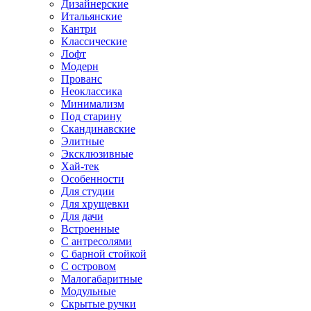
Дизайнерские
Итальянские
Кантри
Классические
Лофт
Модерн
Прованс
Неоклассика
Минимализм
Под старину
Скандинавские
Элитные
Эксклюзивные
Хай-тек
Особенности
Для студии
Для хрущевки
Для дачи
Встроенные
С антресолями
С барной стойкой
С островом
Малогабаритные
Модульные
Скрытые ручки