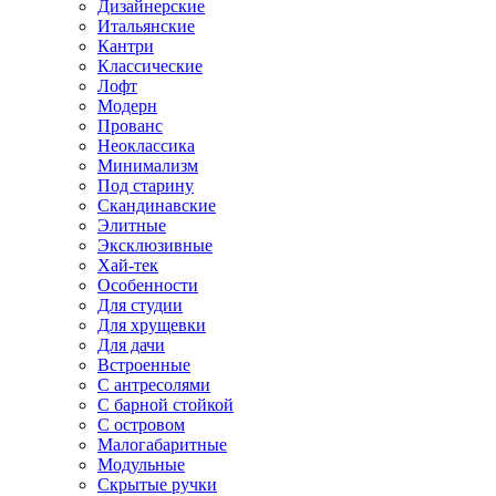
Дизайнерские
Итальянские
Кантри
Классические
Лофт
Модерн
Прованс
Неоклассика
Минимализм
Под старину
Скандинавские
Элитные
Эксклюзивные
Хай-тек
Особенности
Для студии
Для хрущевки
Для дачи
Встроенные
С антресолями
С барной стойкой
С островом
Малогабаритные
Модульные
Скрытые ручки