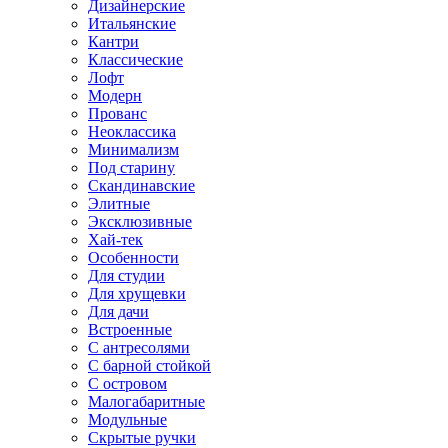
Дизайнерские
Итальянские
Кантри
Классические
Лофт
Модерн
Прованс
Неоклассика
Минимализм
Под старину
Скандинавские
Элитные
Эксклюзивные
Хай-тек
Особенности
Для студии
Для хрущевки
Для дачи
Встроенные
С антресолями
С барной стойкой
С островом
Малогабаритные
Модульные
Скрытые ручки