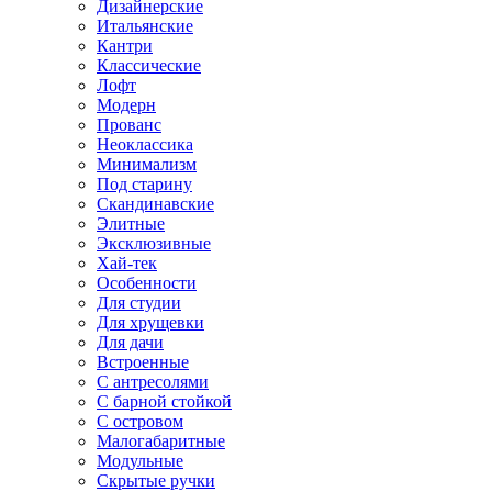
Дизайнерские
Итальянские
Кантри
Классические
Лофт
Модерн
Прованс
Неоклассика
Минимализм
Под старину
Скандинавские
Элитные
Эксклюзивные
Хай-тек
Особенности
Для студии
Для хрущевки
Для дачи
Встроенные
С антресолями
С барной стойкой
С островом
Малогабаритные
Модульные
Скрытые ручки