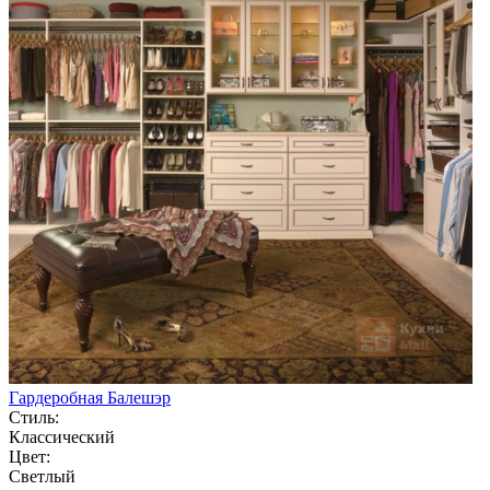
Гардеробная Балешэр
Стиль:
Классический
Цвет:
Светлый