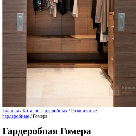
Главная
/
Каталог гардеробных
/
Раздвижные
гардеробные
/ Гомера
Гардеробная Гомера