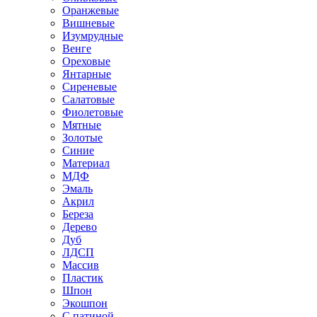
Оранжевые
Вишневые
Изумрудные
Венге
Ореховые
Янтарные
Сиреневые
Салатовые
Фиолетовые
Мятные
Золотые
Синие
Материал
МДФ
Эмаль
Акрил
Береза
Дерево
Дуб
ЛДСП
Массив
Пластик
Шпон
Экошпон
С патиной