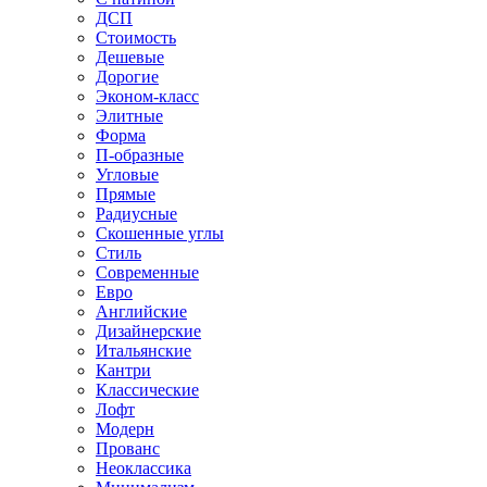
ДСП
Стоимость
Дешевые
Дорогие
Эконом-класс
Элитные
Форма
П-образные
Угловые
Прямые
Радиусные
Скошенные углы
Стиль
Современные
Евро
Английские
Дизайнерские
Итальянские
Кантри
Классические
Лофт
Модерн
Прованс
Неоклассика