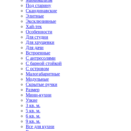
Минимализм
Под старину
Скандинавские
Элитные
Эксклюзивные
Хай-тек
Особенности
Для студии
Для хрущевки
Для дачи
Встроенные
С антресолями
С барной стойкой
С островом
Малогабаритные
Модульные
Скрытые ручки
Размер
Мини-кухни
Узкие
3 кв. м.
5 кв. м.
6 кв. м.
9 кв. м.
Все для кухни