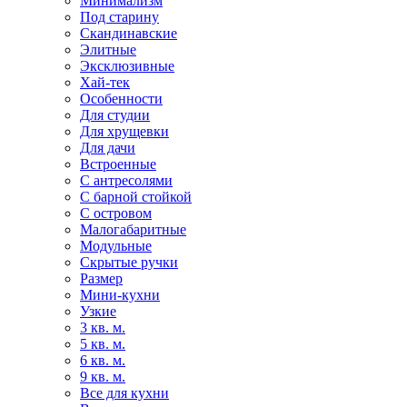
Минимализм
Под старину
Скандинавские
Элитные
Эксклюзивные
Хай-тек
Особенности
Для студии
Для хрущевки
Для дачи
Встроенные
С антресолями
С барной стойкой
С островом
Малогабаритные
Модульные
Скрытые ручки
Размер
Мини-кухни
Узкие
3 кв. м.
5 кв. м.
6 кв. м.
9 кв. м.
Все для кухни