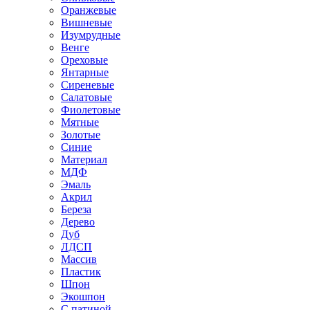
Оранжевые
Вишневые
Изумрудные
Венге
Ореховые
Янтарные
Сиреневые
Салатовые
Фиолетовые
Мятные
Золотые
Синие
Материал
МДФ
Эмаль
Акрил
Береза
Дерево
Дуб
ЛДСП
Массив
Пластик
Шпон
Экошпон
С патиной