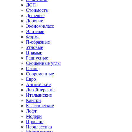
ДСП
Стоимость
Дешевые
Дорогие
Эконом-класс
Элитные
Форма
П-образные
Угловые
Прямые
Радиусные
Скошенные углы
Стиль
Современные
Евро
Английские
Дизайнерские
Итальянские
Кантри
Классические
Лофт
Модерн
Прованс
Неоклассика