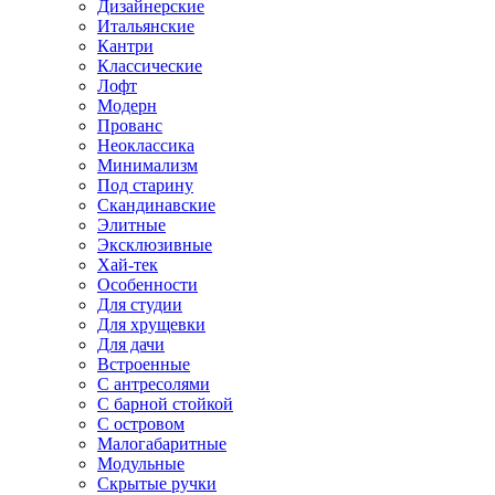
Дизайнерские
Итальянские
Кантри
Классические
Лофт
Модерн
Прованс
Неоклассика
Минимализм
Под старину
Скандинавские
Элитные
Эксклюзивные
Хай-тек
Особенности
Для студии
Для хрущевки
Для дачи
Встроенные
С антресолями
С барной стойкой
С островом
Малогабаритные
Модульные
Скрытые ручки