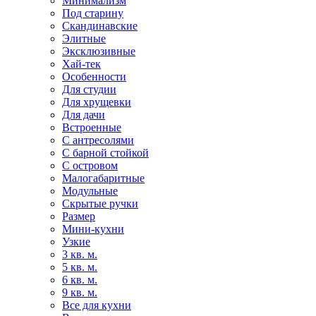
Минимализм
Под старину
Скандинавские
Элитные
Эксклюзивные
Хай-тек
Особенности
Для студии
Для хрущевки
Для дачи
Встроенные
С антресолями
С барной стойкой
С островом
Малогабаритные
Модульные
Скрытые ручки
Размер
Мини-кухни
Узкие
3 кв. м.
5 кв. м.
6 кв. м.
9 кв. м.
Все для кухни