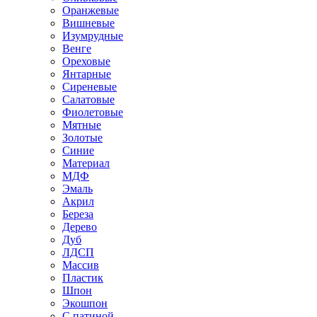
Оранжевые
Вишневые
Изумрудные
Венге
Ореховые
Янтарные
Сиреневые
Салатовые
Фиолетовые
Мятные
Золотые
Синие
Материал
МДФ
Эмаль
Акрил
Береза
Дерево
Дуб
ЛДСП
Массив
Пластик
Шпон
Экошпон
С патиной