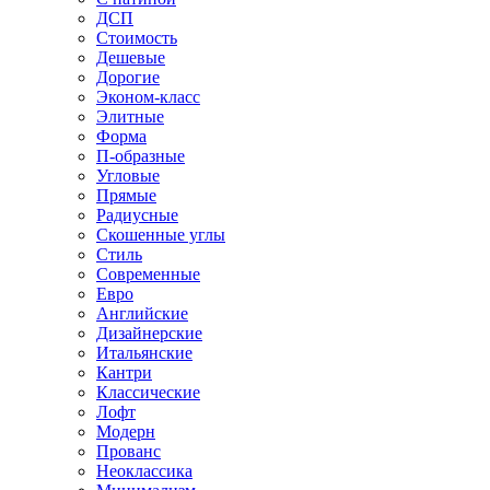
ДСП
Стоимость
Дешевые
Дорогие
Эконом-класс
Элитные
Форма
П-образные
Угловые
Прямые
Радиусные
Скошенные углы
Стиль
Современные
Евро
Английские
Дизайнерские
Итальянские
Кантри
Классические
Лофт
Модерн
Прованс
Неоклассика