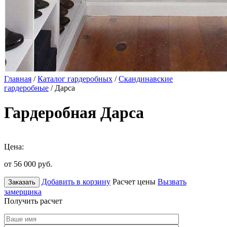
Главная
/
Каталог гардеробных
/
Скандинавские
гардеробные
/ Дарса
Гардеробная Дарса
Цена:
от 56 000
руб.
Добавить в корзину
Расчет цены
Вызвать
Заказать
замерщика
Получить расчет