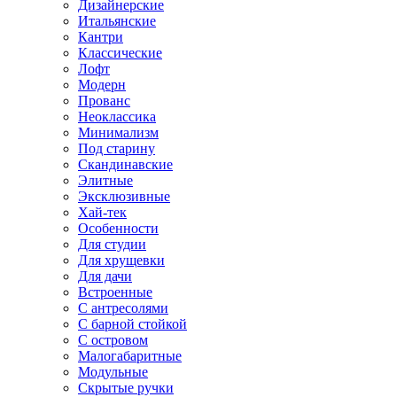
Дизайнерские
Итальянские
Кантри
Классические
Лофт
Модерн
Прованс
Неоклассика
Минимализм
Под старину
Скандинавские
Элитные
Эксклюзивные
Хай-тек
Особенности
Для студии
Для хрущевки
Для дачи
Встроенные
С антресолями
С барной стойкой
С островом
Малогабаритные
Модульные
Скрытые ручки