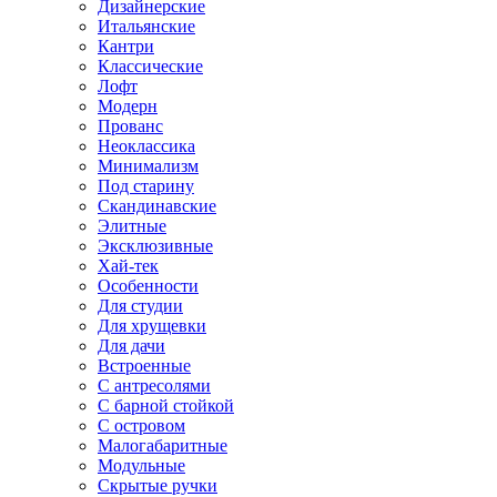
Дизайнерские
Итальянские
Кантри
Классические
Лофт
Модерн
Прованс
Неоклассика
Минимализм
Под старину
Скандинавские
Элитные
Эксклюзивные
Хай-тек
Особенности
Для студии
Для хрущевки
Для дачи
Встроенные
С антресолями
С барной стойкой
С островом
Малогабаритные
Модульные
Скрытые ручки