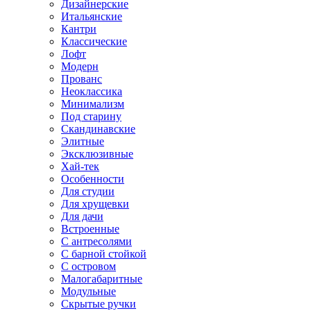
Дизайнерские
Итальянские
Кантри
Классические
Лофт
Модерн
Прованс
Неоклассика
Минимализм
Под старину
Скандинавские
Элитные
Эксклюзивные
Хай-тек
Особенности
Для студии
Для хрущевки
Для дачи
Встроенные
С антресолями
С барной стойкой
С островом
Малогабаритные
Модульные
Скрытые ручки