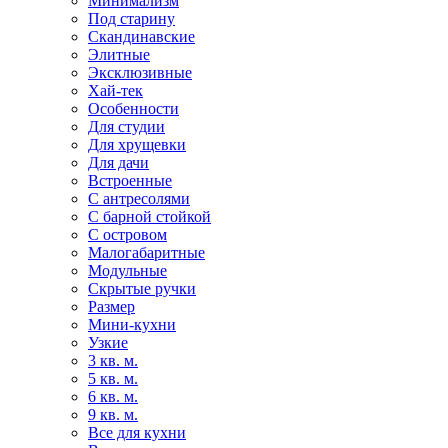
Минимализм
Под старину
Скандинавские
Элитные
Эксклюзивные
Хай-тек
Особенности
Для студии
Для хрущевки
Для дачи
Встроенные
С антресолями
С барной стойкой
С островом
Малогабаритные
Модульные
Скрытые ручки
Размер
Мини-кухни
Узкие
3 кв. м.
5 кв. м.
6 кв. м.
9 кв. м.
Все для кухни