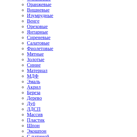
Оранжевые
Вишневые
Изумрудные
Венге
Ореховые
Янтарные
Сиреневые
Салатовые
Фиолетовые
Мятные
Золотые
Синие
Материал
МДФ
Эмаль
Акрил
Береза
Дерево
Дуб
ЛДСП
Массив
Пластик
Шпон
Экошпон
С патиной