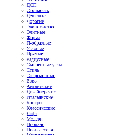
ДСП
Стоимость
Дешевые
Дорогие
Эконом-класс
Элитные
Форма
П-образные
Угловые
Прямые
Радиусные
Скошенные углы
Стиль
Современные
Евро
Английские
Дизайнерские
Итальянские
Кантри
Классические
Лофт
Модерн
Прованс
Неоклассика