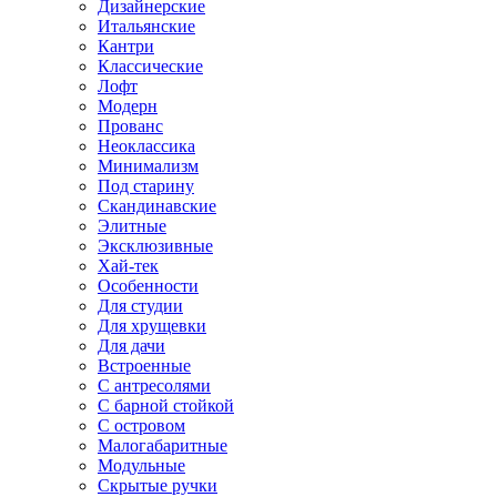
Дизайнерские
Итальянские
Кантри
Классические
Лофт
Модерн
Прованс
Неоклассика
Минимализм
Под старину
Скандинавские
Элитные
Эксклюзивные
Хай-тек
Особенности
Для студии
Для хрущевки
Для дачи
Встроенные
С антресолями
С барной стойкой
С островом
Малогабаритные
Модульные
Скрытые ручки