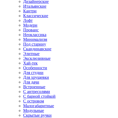
Дизайнерские
Итальянские
Кантри
Классические
Лофт
Модерн
Прованс
Неоклассика
Минимализм
Под старину
Скандинавские
Элитные
Эксклюзивные
Хай-тек
Особенности
Для студии
Для хрущевки
Для дачи
Встроенные
С антресолями
С барной стойкой
С островом
Малогабаритные
Модульные
Скрытые ручки