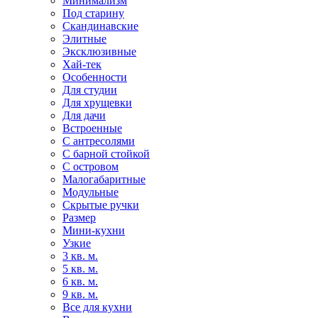
Минимализм
Под старину
Скандинавские
Элитные
Эксклюзивные
Хай-тек
Особенности
Для студии
Для хрущевки
Для дачи
Встроенные
С антресолями
С барной стойкой
С островом
Малогабаритные
Модульные
Скрытые ручки
Размер
Мини-кухни
Узкие
3 кв. м.
5 кв. м.
6 кв. м.
9 кв. м.
Все для кухни