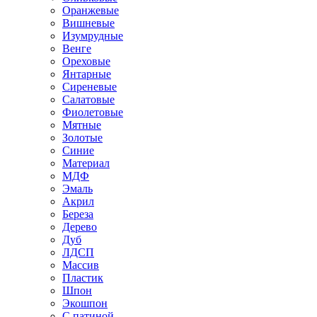
Оранжевые
Вишневые
Изумрудные
Венге
Ореховые
Янтарные
Сиреневые
Салатовые
Фиолетовые
Мятные
Золотые
Синие
Материал
МДФ
Эмаль
Акрил
Береза
Дерево
Дуб
ЛДСП
Массив
Пластик
Шпон
Экошпон
С патиной