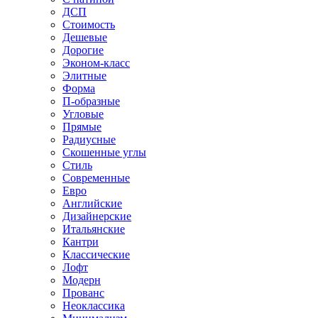
ДСП
Стоимость
Дешевые
Дорогие
Эконом-класс
Элитные
Форма
П-образные
Угловые
Прямые
Радиусные
Скошенные углы
Стиль
Современные
Евро
Английские
Дизайнерские
Итальянские
Кантри
Классические
Лофт
Модерн
Прованс
Неоклассика