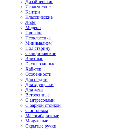
Дизайнерские
Итальянские
Кантри
Классические
Лофт
Модерн
Прованс
Неоклассика
Минимализм
Под старину
Скандинавские
Элитные
Эксклюзивные
Хай-тек
Особенности
Для студии
Для хрущевки
Для дачи
Встроенные
С антресолями
С барной стойкой
С островом
Малогабаритные
Модульные
Скрытые ручки