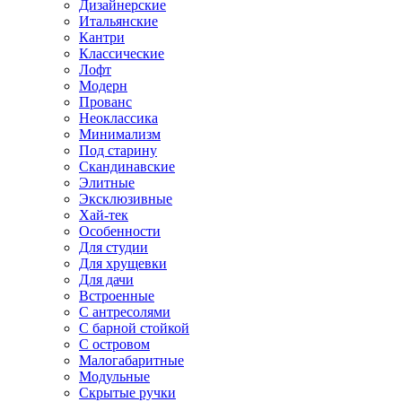
Дизайнерские
Итальянские
Кантри
Классические
Лофт
Модерн
Прованс
Неоклассика
Минимализм
Под старину
Скандинавские
Элитные
Эксклюзивные
Хай-тек
Особенности
Для студии
Для хрущевки
Для дачи
Встроенные
С антресолями
С барной стойкой
С островом
Малогабаритные
Модульные
Скрытые ручки