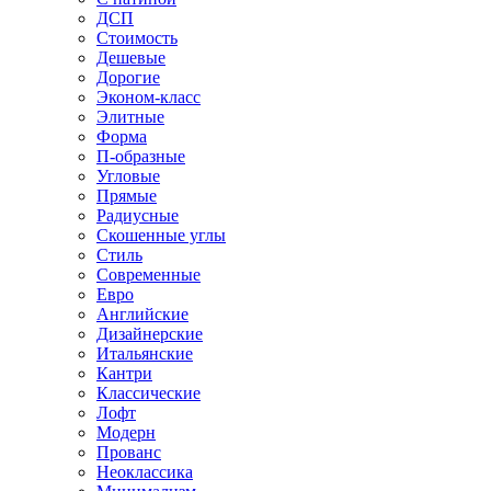
ДСП
Стоимость
Дешевые
Дорогие
Эконом-класс
Элитные
Форма
П-образные
Угловые
Прямые
Радиусные
Скошенные углы
Стиль
Современные
Евро
Английские
Дизайнерские
Итальянские
Кантри
Классические
Лофт
Модерн
Прованс
Неоклассика