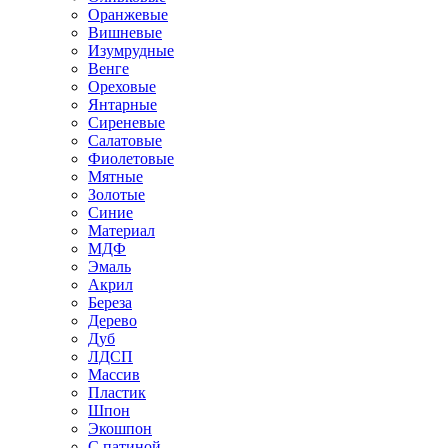
Оранжевые
Вишневые
Изумрудные
Венге
Ореховые
Янтарные
Сиреневые
Салатовые
Фиолетовые
Мятные
Золотые
Синие
Материал
МДФ
Эмаль
Акрил
Береза
Дерево
Дуб
ЛДСП
Массив
Пластик
Шпон
Экошпон
С патиной