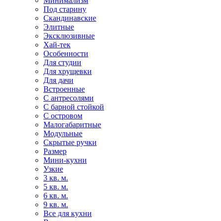
Минимализм
Под старину
Скандинавские
Элитные
Эксклюзивные
Хай-тек
Особенности
Для студии
Для хрущевки
Для дачи
Встроенные
С антресолями
С барной стойкой
С островом
Малогабаритные
Модульные
Скрытые ручки
Размер
Мини-кухни
Узкие
3 кв. м.
5 кв. м.
6 кв. м.
9 кв. м.
Все для кухни