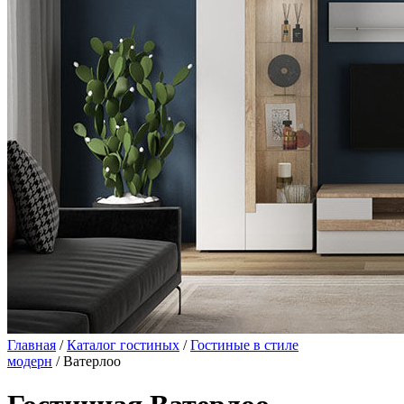
Главная
/
Каталог гостиных
/
Гостиные в стиле
модерн
/ Ватерлоо