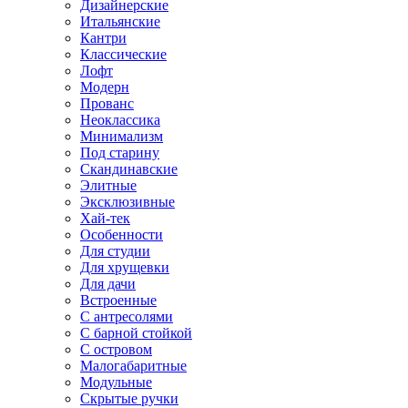
Дизайнерские
Итальянские
Кантри
Классические
Лофт
Модерн
Прованс
Неоклассика
Минимализм
Под старину
Скандинавские
Элитные
Эксклюзивные
Хай-тек
Особенности
Для студии
Для хрущевки
Для дачи
Встроенные
С антресолями
С барной стойкой
С островом
Малогабаритные
Модульные
Скрытые ручки