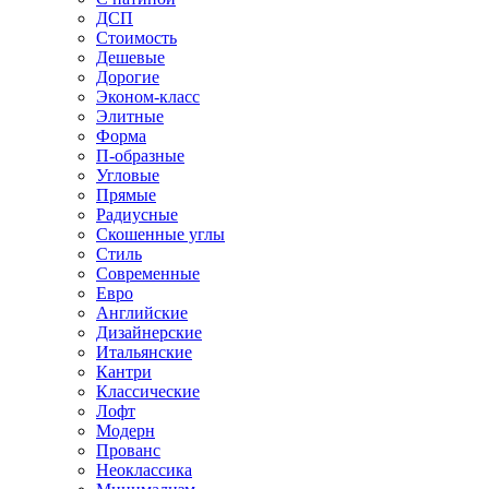
ДСП
Стоимость
Дешевые
Дорогие
Эконом-класс
Элитные
Форма
П-образные
Угловые
Прямые
Радиусные
Скошенные углы
Стиль
Современные
Евро
Английские
Дизайнерские
Итальянские
Кантри
Классические
Лофт
Модерн
Прованс
Неоклассика