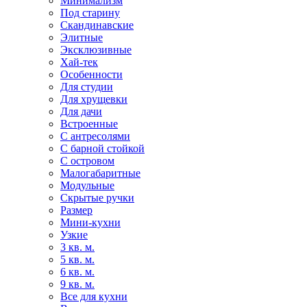
Минимализм
Под старину
Скандинавские
Элитные
Эксклюзивные
Хай-тек
Особенности
Для студии
Для хрущевки
Для дачи
Встроенные
С антресолями
С барной стойкой
С островом
Малогабаритные
Модульные
Скрытые ручки
Размер
Мини-кухни
Узкие
3 кв. м.
5 кв. м.
6 кв. м.
9 кв. м.
Все для кухни