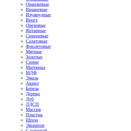
Оранжевые
Вишневые
Изумрудные
Венге
Ореховые
Янтарные
Сиреневые
Салатовые
Фиолетовые
Мятные
Золотые
Синие
Материал
МДФ
Эмаль
Акрил
Береза
Дерево
Дуб
ЛДСП
Массив
Пластик
Шпон
Экошпон
С патиной