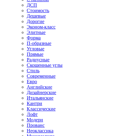
ДСП
Стоимость
Дешевые
Дорогие
Эконом-класс
Элитные
Форма
П-образные
Угловые
Прямые
Радиусные
Скошенные углы
Стиль
Современные
Евро
Английские
Дизайнерские
Итальянские
Кантри
Классические
Лофт
Модерн
Прованс
Неоклассика