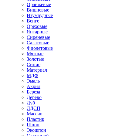
Оранжевые
Вишневые
Изумрудные
Венге
Ореховые
Янтарные
Сиреневые
Салатовые
Фиолетовые
Мятные
Золотые
Синие
Материал
МДФ
Эмаль
Акрил
Береза
Дерево
Дуб
ЛДСП
Массив
Пластик
Шпон
Экошпон
С патиной