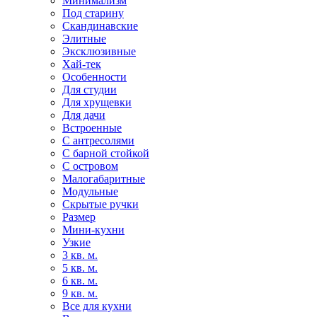
Минимализм
Под старину
Скандинавские
Элитные
Эксклюзивные
Хай-тек
Особенности
Для студии
Для хрущевки
Для дачи
Встроенные
С антресолями
С барной стойкой
С островом
Малогабаритные
Модульные
Скрытые ручки
Размер
Мини-кухни
Узкие
3 кв. м.
5 кв. м.
6 кв. м.
9 кв. м.
Все для кухни