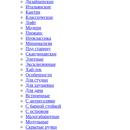
Дизайнерские
Итальянские
Кантри
Классические
Лофт
Модерн
Прованс
Неоклассика
Минимализм
Под старину
Скандинавские
Элитные
Эксклюзивные
Хай-тек
Особенности
Для студии
Для хрущевки
Для дачи
Встроенные
С антресолями
С барной стойкой
С островом
Малогабаритные
Модульные
Скрытые ручки