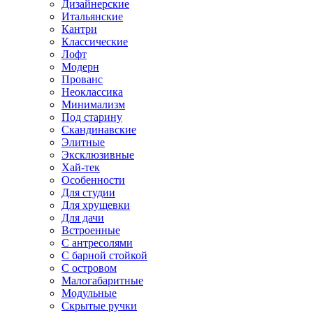
Дизайнерские
Итальянские
Кантри
Классические
Лофт
Модерн
Прованс
Неоклассика
Минимализм
Под старину
Скандинавские
Элитные
Эксклюзивные
Хай-тек
Особенности
Для студии
Для хрущевки
Для дачи
Встроенные
С антресолями
С барной стойкой
С островом
Малогабаритные
Модульные
Скрытые ручки