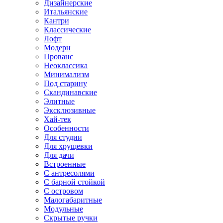
Дизайнерские
Итальянские
Кантри
Классические
Лофт
Модерн
Прованс
Неоклассика
Минимализм
Под старину
Скандинавские
Элитные
Эксклюзивные
Хай-тек
Особенности
Для студии
Для хрущевки
Для дачи
Встроенные
С антресолями
С барной стойкой
С островом
Малогабаритные
Модульные
Скрытые ручки