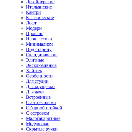
Дизайнерские
Итальянские
Кантри
Классические
Лофт
Модерн
Прованс
Неоклассика
Минимализм
Под старину
Скандинавские
Элитные
Эксклюзивные
Хай-тек
Особенности
Для студии
Для хрущевки
Для дачи
Встроенные
С антресолями
С барной стойкой
С островом
Малогабаритные
Модульные
Скрытые ручки