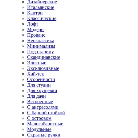
Дизайнерские
Итальянские
Кантри
Классические
Лофт
Модерн
Прованс
Неоклассика
Минимализм
Под старину
Скандинавские
Элитные
Эксклюзивные
Хай-тек
Особенности
Для студии
Для хрущевки
Для дачи
Встроенные
С антресолями
С барной стойкой
С островом
Малогабаритные
Модульные
Скрытые ручки