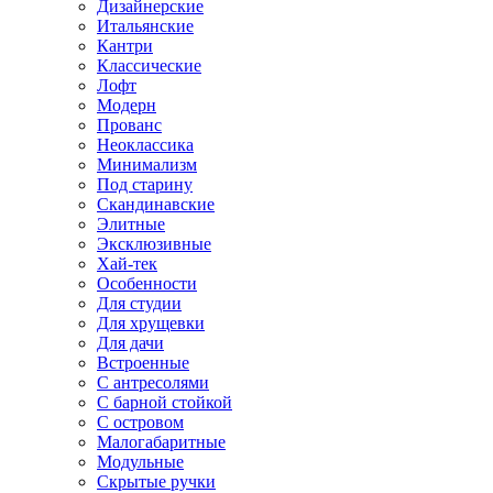
Дизайнерские
Итальянские
Кантри
Классические
Лофт
Модерн
Прованс
Неоклассика
Минимализм
Под старину
Скандинавские
Элитные
Эксклюзивные
Хай-тек
Особенности
Для студии
Для хрущевки
Для дачи
Встроенные
С антресолями
С барной стойкой
С островом
Малогабаритные
Модульные
Скрытые ручки