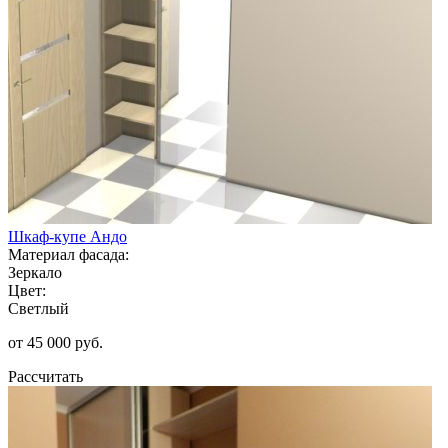
Шкаф-купе Андо
Материал фасада:
Зеркало
Цвет:
Светлый
от 45 000 руб.
Рассчитать