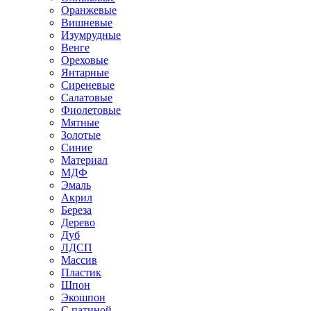
Оранжевые
Вишневые
Изумрудные
Венге
Ореховые
Янтарные
Сиреневые
Салатовые
Фиолетовые
Мятные
Золотые
Синие
Материал
МДФ
Эмаль
Акрил
Береза
Дерево
Дуб
ЛДСП
Массив
Пластик
Шпон
Экошпон
С патиной