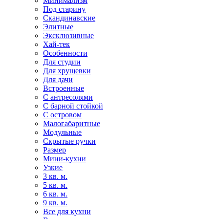
Минимализм
Под старину
Скандинавские
Элитные
Эксклюзивные
Хай-тек
Особенности
Для студии
Для хрущевки
Для дачи
Встроенные
С антресолями
С барной стойкой
С островом
Малогабаритные
Модульные
Скрытые ручки
Размер
Мини-кухни
Узкие
3 кв. м.
5 кв. м.
6 кв. м.
9 кв. м.
Все для кухни