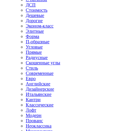
ДСП
Стоимость
Дешевые
Дорогие
Эконом-класс
Элитные
Форма
П-образные
Угловые
Прямые
Радиусные
Скошенные углы
Стиль
Современные
Евро
Английские
Дизайнерские
Итальянские
Кантри
Классические
Лофт
Модерн
Прованс
Неоклассика