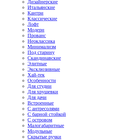
Дизайнерские
Итальянские
Кантри
Классические
Лофт
Модерн
Прованс
Неоклассика
Минимализм
Под старину
Скандинавские
Элитные
Эксклюзивные
Хай-тек
Особенности
Для студии
Для хрущевки
Для дачи
Встроенные
С антресолями
С барной стойкой
С островом
Малогабаритные
Модульные
Скрытые ручки