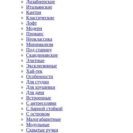
Дизайнерские
Итальянские
Кантри
Классические
Лофт
Модерн
Прованс
Неоклассика
Минимализм
Под старину
Скандинавские
Элитные
Эксклюзивные
Хай-тек
Особенности
Для студии
Для хрущевки
Для дачи
Встроенные
С антресолями
С барной стойкой
С островом
Малогабаритные
Модульные
Скрытые ручки