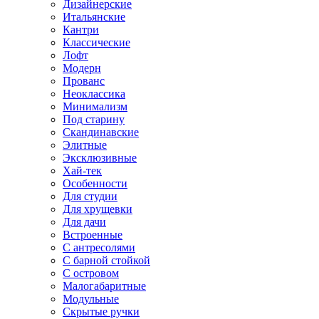
Дизайнерские
Итальянские
Кантри
Классические
Лофт
Модерн
Прованс
Неоклассика
Минимализм
Под старину
Скандинавские
Элитные
Эксклюзивные
Хай-тек
Особенности
Для студии
Для хрущевки
Для дачи
Встроенные
С антресолями
С барной стойкой
С островом
Малогабаритные
Модульные
Скрытые ручки