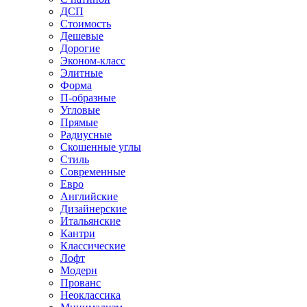
ДСП
Стоимость
Дешевые
Дорогие
Эконом-класс
Элитные
Форма
П-образные
Угловые
Прямые
Радиусные
Скошенные углы
Стиль
Современные
Евро
Английские
Дизайнерские
Итальянские
Кантри
Классические
Лофт
Модерн
Прованс
Неоклассика