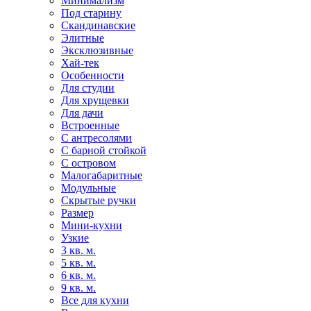
Минимализм
Под старину
Скандинавские
Элитные
Эксклюзивные
Хай-тек
Особенности
Для студии
Для хрущевки
Для дачи
Встроенные
С антресолями
С барной стойкой
С островом
Малогабаритные
Модульные
Скрытые ручки
Размер
Мини-кухни
Узкие
3 кв. м.
5 кв. м.
6 кв. м.
9 кв. м.
Все для кухни