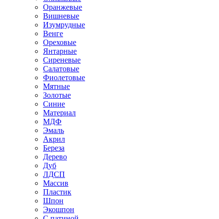
Оранжевые
Вишневые
Изумрудные
Венге
Ореховые
Янтарные
Сиреневые
Салатовые
Фиолетовые
Мятные
Золотые
Синие
Материал
МДФ
Эмаль
Акрил
Береза
Дерево
Дуб
ЛДСП
Массив
Пластик
Шпон
Экошпон
С патиной