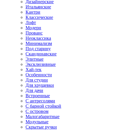
Дизайнерские
Итальянские
Кантри
Классические
Лофт
Модерн
Прованс
Неоклассика
Минимализм
Под старину
Скандинавские
Элитные
Эксклюзивные
Хай-тек
Особенности
Для студии
Для хрущевки
Для дачи
Встроенные
С антресолями
С барной стойкой
С островом
Малогабаритные
Модульные
Скрытые ручки