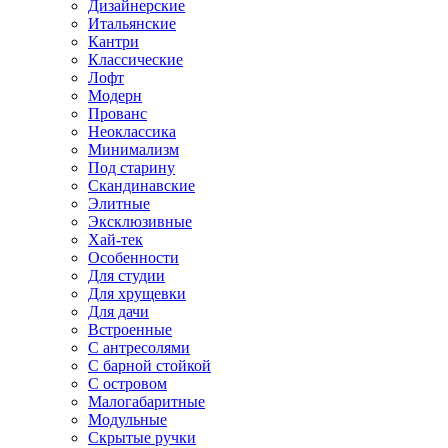
Дизайнерские
Итальянские
Кантри
Классические
Лофт
Модерн
Прованс
Неоклассика
Минимализм
Под старину
Скандинавские
Элитные
Эксклюзивные
Хай-тек
Особенности
Для студии
Для хрущевки
Для дачи
Встроенные
С антресолями
С барной стойкой
С островом
Малогабаритные
Модульные
Скрытые ручки