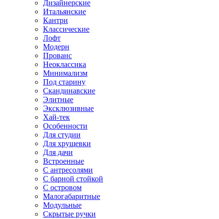
Дизайнерские
Итальянские
Кантри
Классические
Лофт
Модерн
Прованс
Неоклассика
Минимализм
Под старину
Скандинавские
Элитные
Эксклюзивные
Хай-тек
Особенности
Для студии
Для хрущевки
Для дачи
Встроенные
С антресолями
С барной стойкой
С островом
Малогабаритные
Модульные
Скрытые ручки