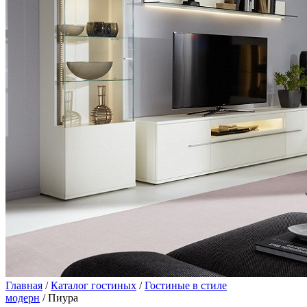
Главная
/
Каталог гостиных
/
Гостиные в стиле
модерн
/ Пиура