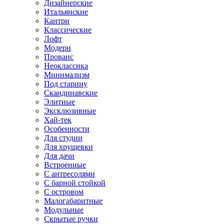
Дизайнерские
Итальянские
Кантри
Классические
Лофт
Модерн
Прованс
Неоклассика
Минимализм
Под старину
Скандинавские
Элитные
Эксклюзивные
Хай-тек
Особенности
Для студии
Для хрущевки
Для дачи
Встроенные
С антресолями
С барной стойкой
С островом
Малогабаритные
Модульные
Скрытые ручки