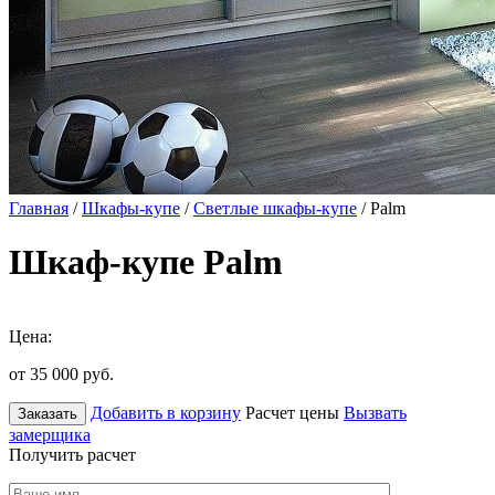
Главная
/
Шкафы-купе
/
Светлые шкафы-купе
/ Palm
Шкаф-купе Palm
Цена:
от 35 000
руб.
Добавить в корзину
Расчет цены
Вызвать
Заказать
замерщика
Получить расчет