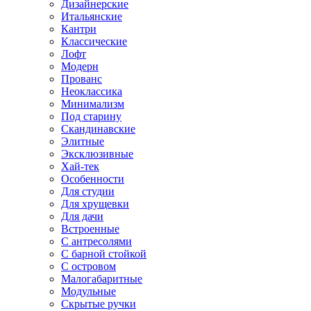
Дизайнерские
Итальянские
Кантри
Классические
Лофт
Модерн
Прованс
Неоклассика
Минимализм
Под старину
Скандинавские
Элитные
Эксклюзивные
Хай-тек
Особенности
Для студии
Для хрущевки
Для дачи
Встроенные
С антресолями
С барной стойкой
С островом
Малогабаритные
Модульные
Скрытые ручки